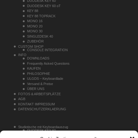
DUODESK KEY 60
DUODESK KEY 60 oT
KEY 88
KEY 88 TOPRACK
MONO 16
MONO 20
MONO 30
SINGLEDESK 40
ZUBEHÖR
CUSTOM SHOP
CONSOLE INTEGRATION
INFO
DOWNLOADS
Frequently Asked Questions
KAUFEN
PHILOSOPHIE
ULGDS – Keyboardlade
Versand & Preise
ÜBER UNS
FOTOS & ARBEITSPLÄTZE
AGB
KONTAKT IMPRESSUM
DATENSCHUTZERKLAERUNG
Studiotische mit Keyboardauszug
DUODESK KEY 60
DUODESK KEY 60 oT