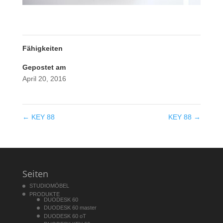
Fähigkeiten
Gepostet am
April 20, 2016
←
KEY 88
KEY 88
→
Seiten
STUDIOMÖBEL
PRODUKTE
DUODESK 60
DUODESK 60 master
DUODESK 60 oT