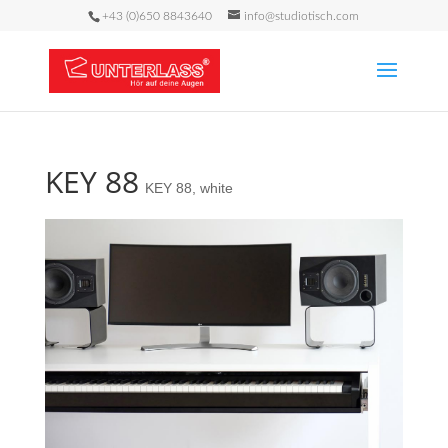
+43 (0)650 8843640
info@studiotisch.com
KEY 88
KEY 88
,
white